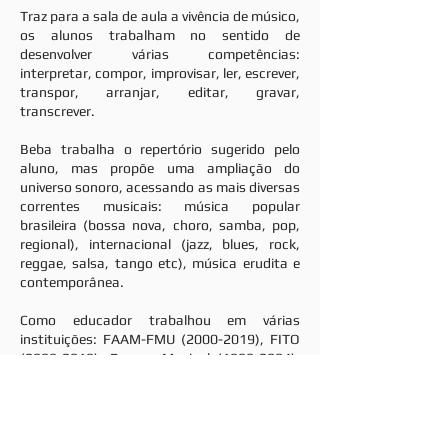
Traz para a sala de aula a vivência de músico,
os alunos trabalham no sentido de
desenvolver várias competências:
interpretar, compor, improvisar, ler, escrever,
transpor, arranjar, editar, gravar,
transcrever.
Beba trabalha o repertório sugerido pelo
aluno, mas propõe uma ampliação do
universo sonoro, acessando as mais diversas
correntes musicais: música popular
brasileira (bossa nova, choro, samba, pop,
regional), internacional (jazz, blues, rock,
reggae, salsa, tango etc), música erudita e
contemporânea.
Como educador trabalhou em várias
instituições: FAAM-FMU
(2000-2019)
, FITO
(2009-2018)
, Espaço Musical
(1989-2004)
,
atuando como professor dos cursos de
Piano Popular, Prática de Conjunto e
Correpetição.