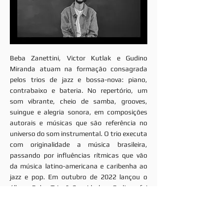
Beba Zanettini, Victor Kutlak e Gudino
Miranda atuam na formação consagrada
pelos trios de jazz e bossa-nova: piano,
contrabaixo e bateria. No repertório, um
som vibrante, cheio de samba, grooves,
suingue e alegria sonora, em composições
autorais e músicas que são referência no
universo do som instrumental. O trio executa
com originalidade a música brasileira,
passando por influências rítmicas que vão
da música latino-americana e caribenha ao
jazz e pop. Em outubro de 2022 lançou o
álbum Beba Trio & Convidados. O disco foi
destaque de vários programas de rádio e
internet tais como o Especial das Seis, na