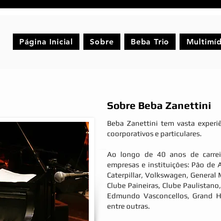
Página Inicial
Sobre
Beba Trio
Multimíd
Sobre Beba Zanettini
Beba Zanettini tem vasta experi
coorporativos e particulares.
Ao longo de 40 anos de carrei
empresas e instituições: Pão de Aç
Caterpillar, Volkswagen, General
Clube Paineiras, Clube Paulistano
Edmundo Vasconcellos, Grand H
entre outras.