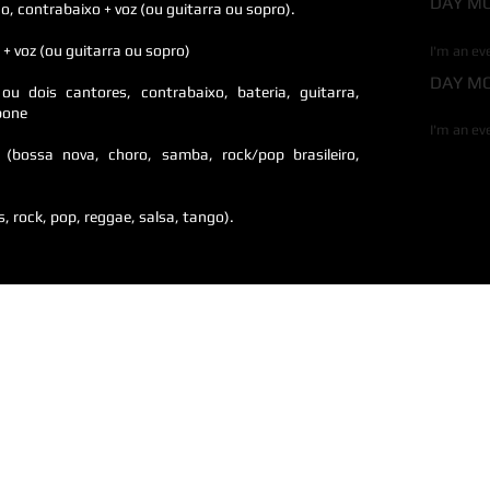
DAY MO
no, contrabaixo + voz (ou guitarra ou sopro).
I'M A
 + voz (ou guitarra ou sopro)
I'm an ev
DAY MO
u dois cantores, contrabaixo, bateria, guitarra,
I'M A
bone
I'm an ev
a (bossa nova, choro, samba, rock/pop brasileiro,
s, rock, pop, reggae, salsa, tango).