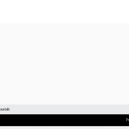
urish
P