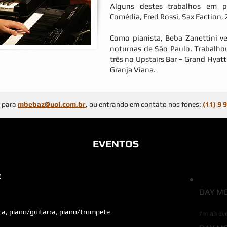
Alguns destes trabalhos em p
Comédia, Fred Rossi, Sax Faction, Z
Como pianista, Beba Zanettini v
noturnas de São Paulo. Trabalhou
três no Upstairs Bar – Grand Hyatt
Granja Viana.
o para
mbebaz@uol.com.br
, ou entrando em contato nos fones:
(11) 9
EVENTOS
:
DAY MO
I'M A
ta, piano/guitarra, piano/trompete
I'm an ev