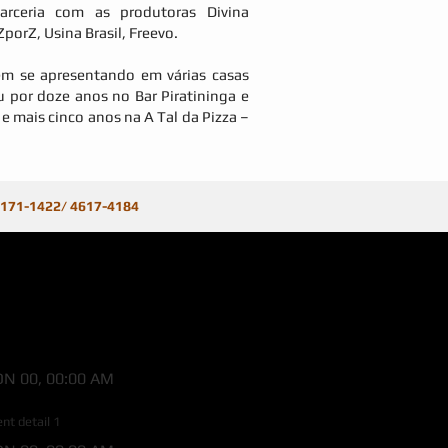
arceria com as produtoras Divina
porZ, Usina Brasil, Freevo.
em se apresentando em várias casas
 por doze anos no Bar Piratininga e
 e mais cinco anos na A Tal da Pizza –
 9171-1422/ 4617-4184
N 00, 00:00 AM
N EVENT 1
ent detail 1