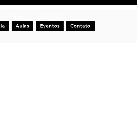
Events
Contacts
ia
Aulas
Eventos
Contato