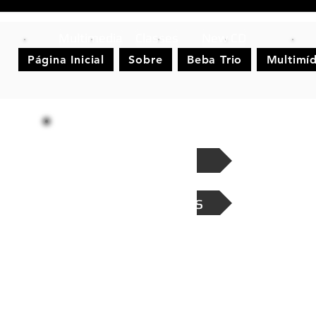
Multimedia
Classes
New CD
Página Inicial
Sobre
Beba Trio
Multimíd
Scores
Scores Didactics