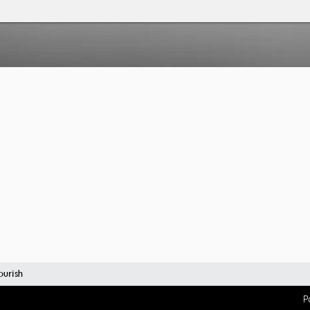
urish
P