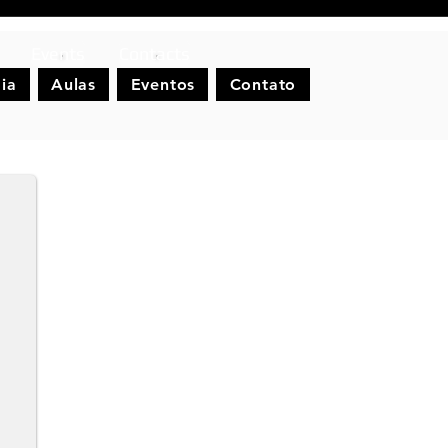
Events
Contacts
ia
Aulas
Eventos
Contato