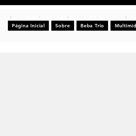
Multimedia
Classes
New CD
Página Inicial
Sobre
Beba Trio
Multimíd
nal Instrumental